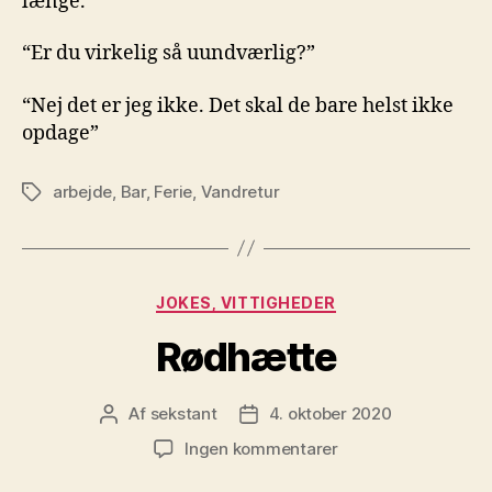
længe.”
“Er du virkelig så uundværlig?”
“Nej det er jeg ikke. Det skal de bare helst ikke
opdage”
arbejde
,
Bar
,
Ferie
,
Vandretur
Tags
Kategorier
JOKES, VITTIGHEDER
Rødhætte
Af
sekstant
4. oktober 2020
Indlægsforfatter
Indlægsdato
til
Ingen kommentarer
Rødhætte