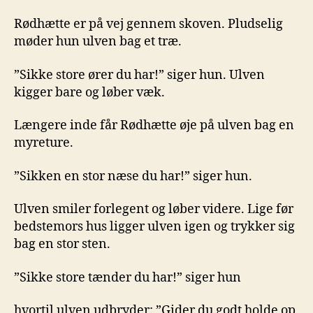
Rødhætte er på vej gennem skoven. Pludselig
møder hun ulven bag et træ.
”Sikke store ører du har!” siger hun. Ulven
kigger bare og løber væk.
Længere inde får Rødhætte øje på ulven bag en
myreture.
”Sikken en stor næse du har!” siger hun.
Ulven smiler forlegent og løber videre. Lige før
bedstemors hus ligger ulven igen og trykker sig
bag en stor sten.
”Sikke store tænder du har!” siger hun
hvortil ulven udbryder: ”Gider du godt holde op