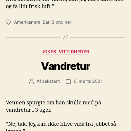
og få lidt frisk luft.”
Amerikanere
,
Bar
,
Blondiner
Tags
Kategorier
JOKES, VITTIGHEDER
Vandretur
Af
sekstant
6. marts 2021
Indlægsforfatter
Indlægsdato
Vennen spurgte om han skulle med på
vandretur i 3 uger.
“Nej tak. Jeg kan ikke blive væk fra jobbet så