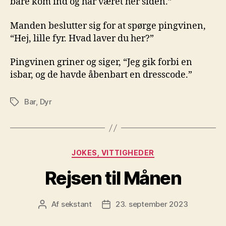
bare kom ind og har været her siden.”
Manden beslutter sig for at spørge pingvinen,
“Hej, lille fyr. Hvad laver du her?”
Pingvinen griner og siger, “Jeg gik forbi en
isbar, og de havde åbenbart en dresscode.”
Bar
,
Dyr
Tags
Kategorier
JOKES, VITTIGHEDER
Rejsen til Månen
Af
sekstant
23. september 2023
Indlægsforfatter
Indlægsdato