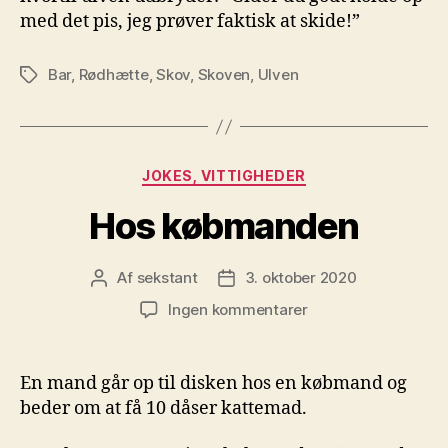
med det pis, jeg prøver faktisk at skide!”
Bar
,
Rødhætte
,
Skov
,
Skoven
,
Ulven
Tags
Kategorier
JOKES, VITTIGHEDER
Hos købmanden
Af
sekstant
3. oktober 2020
Indlægsforfatter
Indlægsdato
til
Ingen kommentarer
Hos
købmanden
En mand går op til disken hos en købmand og
beder om at få 10 dåser kattemad.