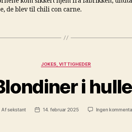
ørnene kom sikkert hjem fra fabrikken, undt
, de blev til chili con carne.
Kategorier
JOKES, VITTIGHEDER
Blondiner i hulle
Af
sekstant
14. februar 2025
Ingen kommenta
ndlægsforfatter
Indlægsdato