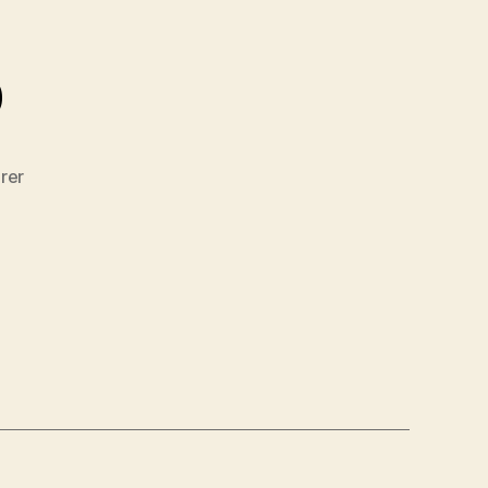
b
til
rer
Tysk
ægteskab