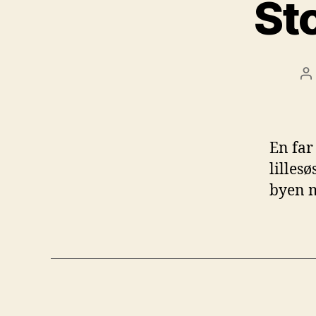
Sto
I
En far
lilles
byen m