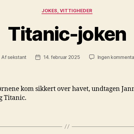
Kategorier
JOKES, VITTIGHEDER
Titanic-joken
Af
sekstant
14. februar 2025
Ingen kommenta
ndlægsforfatter
Indlægsdato
ørnene kom sikkert over havet, undtagen Jann
g Titanic.