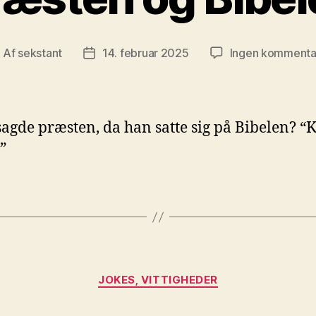
Af
sekstant
14. februar 2025
Ingen kommenta
ndlægsforfatter
Indlægsdato
agde præsten, da han satte sig på Bibelen? “K
”
Kategorier
JOKES, VITTIGHEDER