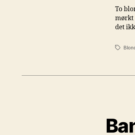
To blo
mørkt 
det ikk
Blon
Tags
Ban