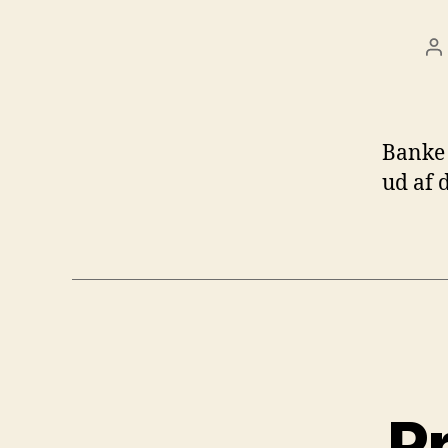
I
Banke 
ud af d
P