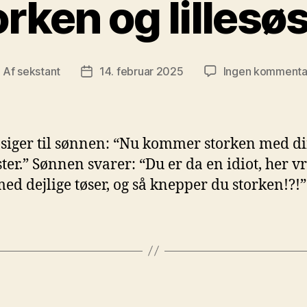
rken og lillesø
Af
sekstant
14. februar 2025
Ingen kommenta
ndlægsforfatter
Indlægsdato
 siger til sønnen: “Nu kommer storken med d
øster.” Sønnen svarer: “Du er da en idiot, her v
ed dejlige tøser, og så knepper du storken!?!”
Kategorier