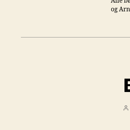
Alle b
og Arne
I