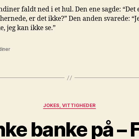
ndiner faldt ned i et hul. Den ene sagde: “Det 
hernede, er det ikke?” Den anden svarede: “J
e, jeg kan ikke se.”
diner
Kategorier
JOKES, VITTIGHEDER
ke banke på – 