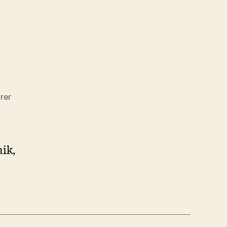
til
rer
Titanic-
joken
ik,