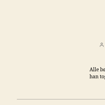
I
Alle b
han to