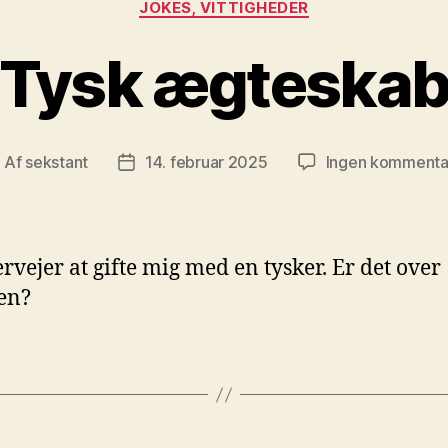
JOKES, VITTIGHEDER
Tysk ægteska
Af
sekstant
14. februar 2025
Ingen kommenta
ndlægsforfatter
Indlægsdato
ervejer at gifte mig med en tysker. Er det over
en?