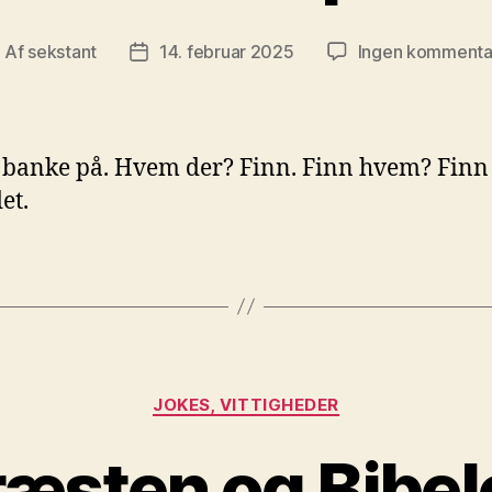
Af
sekstant
14. februar 2025
Ingen kommenta
ndlægsforfatter
Indlægsdato
banke på. Hvem der? Finn. Finn hvem? Finn 
et.
Kategorier
JOKES, VITTIGHEDER
ræsten og Bibel