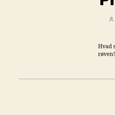
I
Hvad s
røven!