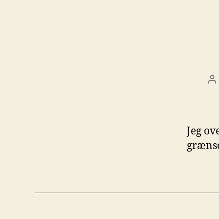
I
Jeg ov
græns